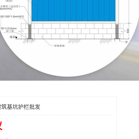
建筑基坑护栏批发
议