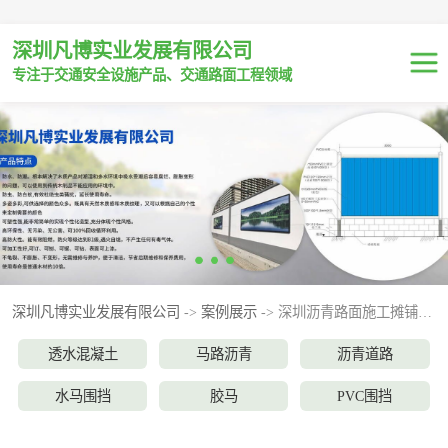
深圳凡博实业发展有限公司
专注于交通安全设施产品、交通路面工程领域
透水混凝土
马路沥青
沥青道路
水马围挡
深圳凡博实业发展有限公司
->
案例展示
-> 深圳沥青路面施工摊铺、沥青路面摊铺、柏油路面修补
胶马
透水混凝土
马路沥青
沥青道路
PVC围挡
水马围挡
胶马
PVC围挡
拼配式钢围挡
拼配式钢围挡
基坑护栏
塑料护栏