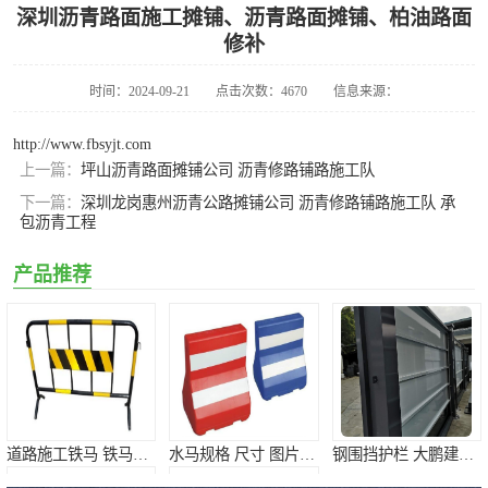
深圳沥青路面施工摊铺、沥青路面摊铺、柏油路面
铁马护栏
沥青工程
划线工程
基坑护栏
修补
塑料护栏
时间：2024-09-21
点击次数：4670
信息来源：
http://www.fbsyjt.com
铁马护栏
上一篇：
坪山沥青路面摊铺公司 沥青修路铺路施工队
沥青工程
下一篇：
深圳龙岗惠州沥青公路摊铺公司 沥青修路铺路施工队 承
包沥青工程
划线工程
产品推荐
道路施工铁马 铁马护栏路易通厂家批发 烤漆铁马
水马规格 尺寸 图片 价格 红色高水马围挡底价出售
钢围挡护栏 大鹏建筑工地钢围挡